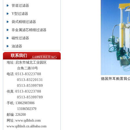
管道过滤器
Y型过滤器
袋式精细过滤器
非金属滤芯精细过滤器
磁性过滤器
油滤器
联系我们
地址:
启东市城北工业园区
台角二路10号
电话:
0513-83223788
德国拜耳购置我公
0513-
83220131
0513-
85399789
传真:
0513-83223788
0513-85399789
手机: 13862985906
13186502379
邮编: 226200
网址: www.qdhhsh.com
www.qdhhsh.cn.alibaba.com