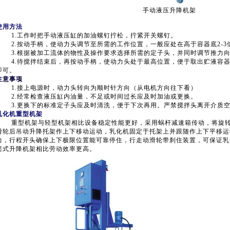
手动液压升降机架
使用方法
1.工作时把手动液压缸的加油螺钉拧松，拧紧开关螺钉。
2.按动手柄，使动力头调节至所需的工作位置，一般应处在高于容器底2-3
3.根据被加工流体的物性及操作要求选择所需的定子头，并同时调节推力向
4.待搅拌结束后，再按动手柄，使动力头处于最高位置，便于取出贮液容器
即可。
注意事项
1.接上电源时，动力头转向为顺时针方向（从电机方向往下看）
2.经常检查液压缸内油量，不足或时间过长应及时加油或更换。
3.更换下的标准定子头应及时清洗，便于下次再用。严禁搅拌头离开介质空
乳化机重型机架
重型机架与轻型机架相比设备稳定性能更好，采用蜗杆减速箱传动，将旋转
滑轮后吊动升降托架作上下移动运动，乳化机固定于托架上并跟随作上下平移运
力，行程开头确保上下极限位置能可靠停住，行走动滑轮带刹住装置，可保证乳
摇式升降机架相比劳动效率更高。