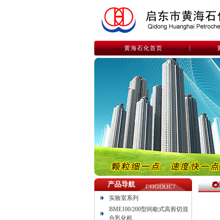
黄海石化首页
产品导航
产
实验室系列
BME100/200型间歇式高剪切混
合乳化机