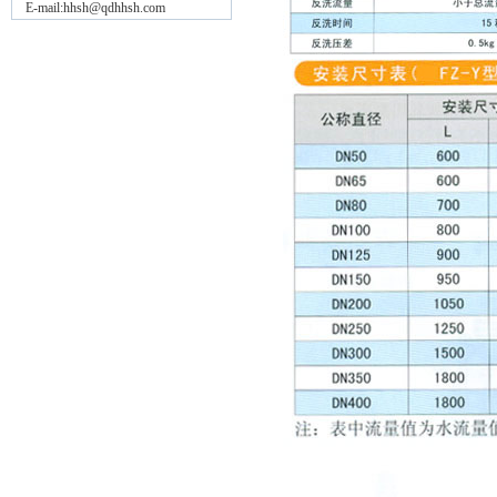
E-mail:hhsh@qdhhsh.com