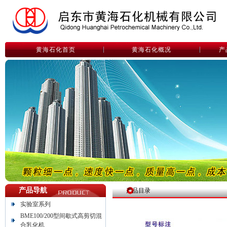
黄海石化首页
黄海石化概况
产
产品导航
产品目录
实验室系列
BME100/200型间歇式高剪切混
合乳化机