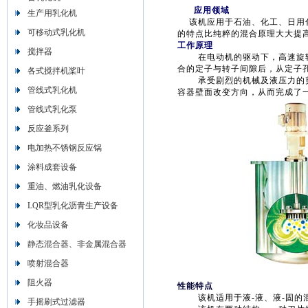
应用领域
生产用乳化机
该机应用于石油、化工、日用化
可移动式乳化机
的特点比纯粹的混合原理大大提
工作原理
搅拌器
在电动机的驱动下，高速旋转
合的定子与转子间隙后，从定子
各式搅拌机桨叶
承受剧烈的机械及液压力的剪
管线式乳化机
容器壁面改变方向，从而完成了
管线式乳化泵
反应釜系列
电加热不锈钢反应锅
涂料成套设备
重油、燃油乳化设备
LQR型乳化沥青生产设备
化妆品设备
静态混合器、非金属混合器
喷射混合器
阻火器
性能特点
该机适用于液-液、液-固的
手摇刷式过滤器