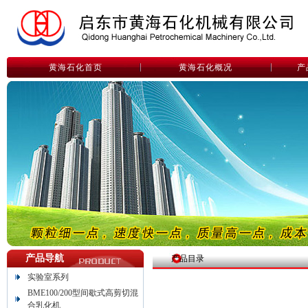
黄海石化首页
黄海石化概况
产
产品导航
产品目录
实验室系列
BME100/200型间歇式高剪切混
合乳化机