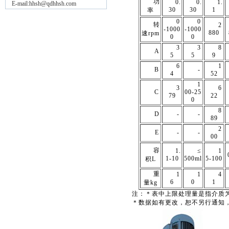
功
0.
0.
1.
E-mail:hhsh@qdhhsh.com
30
30
1
率
0
0
转
2
-1000
-1000
880
速rpm
0
0
3
3
8
A
5
5
9
6
1
B
-
4
52
1
3
6
C
00-25
79
22
0
8
D
-
-
89
2
E
-
-
00
容
1.
≤
1
1-10
500ml
5-100
积L
重
1
1
4
6
0
1
量kg
注：＊表中上限处理量是指介质为
＊数据如有更改，恕不另行通知