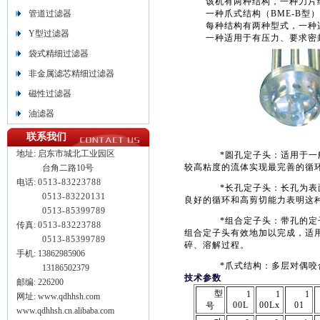
该机有两种结构，一种刀片结构
管道过滤器
一种爪式结构（BME-B型）
每种结构有两种型式，一种适
Y型过滤器
一种适用于有压力、要求密封
袋式精细过滤器
非金属滤芯精细过滤器
磁性过滤器
油滤器
联系我们
地址:
启东市城北工业园区
*圆孔定子头：适用于一般
较高粘度的流体实现最完善的循
台角二路10号
电话:
0513-83223788
*长孔定子头：长孔为表面
0513-
83220131
良好的循环和高剪切能力表明这
0513-
85399789
*组合定子头：带孔的定子
传真:
0513-83223788
组合定子头有效地加以完成，适
0513-85399789
碎、溶解过程。
手机: 13862985906
*爪式结构：多层对偶咬
13186502379
技术参数
邮编: 226200
型
1
1
1
网址: www.qdhhsh.com
00L
00Lx
01
号
www.qdhhsh.cn.alibaba.com