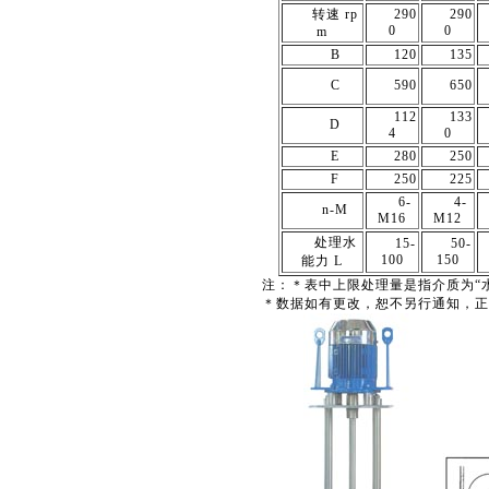
转速 rp
290
290
0
0
m
B
120
135
C
590
650
112
133
D
4
0
E
280
250
F
250
225
6-
4-
n-M
M16
M12
处理水
15-
50-
100
150
能力 L
注：＊表中上限处理量是指介质为“
＊数据如有更改，恕不另行通知，正