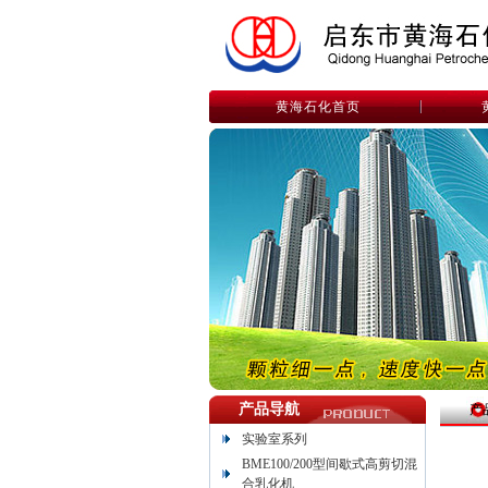
黄海石化首页
产品导航
产
实验室系列
BME100/200型间歇式高剪切混
合乳化机