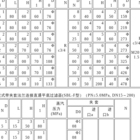
D
H
D
D
H
D
L
H
N
L
H
N
1
0
N
1
0
1
1
2
1
Ф
8
3
4
2
Ф
5
80
60
60
76
0
40
00
50
159
2
1
2
1
Ф
1
4
4
3
Ф
0
80
60
60
76
00
00
70
00
219
2
1
2
1
Ф
1
4
5
3
Ф
5
80
60
60
76
25
80
50
60
273
c3/
3
2
2
1
Ф
R
1
5
6
4
Ф
2
00
70
60
76
c3/4
50
00
30
20
273
M20
4
2
3
1
Ф
2
5
7
5
Ф
1.5
0
60
00
70
108
00
60
80
30
325
5
2
3
1
Ф
2
6
9
6
Ф
0
60
00
70
108
50
60
30
40
426
6
3
3
2
Ф
3
7
1
8
Ф
5
30
60
10
133
00
50
200
40
478
)篮式带夹套法兰连接直通平底过滤器(
SBL
-F型）（PN≤5.0MPa, DN15～200)
夹 套
蒸汽
D
H
L
H
N
压力
进
进
N
1
D0
(MPa)
口a
口b
1
2
3
1
Ф1
5
15
50
80
08
2
2
3
1
Ф1
0
15
50
80
08