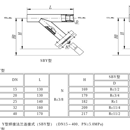
SBY型
Y型
SBY型
DN
L
H
D
15
130
169
Rc1/2
N
20
130
179
Rc3/4
Rc3/8
25
140
182
Rc1
32
160
209
Rc11/4
40
170
217
Rc11/2
)、Y型焊接法兰连接式（SBY型）（DN15～400、PN≤5.0MPa)
Y型