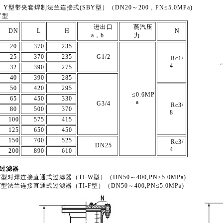
)、Y型带夹套焊制法兰连接式(SBY型）（DN20～200，PN≤5.0MPa)
Y型
进出口
蒸汽压
DN
L
H
N
a，b
力
20
370
235
25
370
235
G1/2
Rc1/
4
32
390
275
40
390
285
50
420
295
≤0.6MP
65
450
330
a
G3/4
Rc3/
80
500
370
8
100
575
415
125
650
450
150
700
525
Rc3/
DN25
4
200
890
610
型过滤器
)T型对焊连接直通式过滤器（TI-W型）（DN50～400,PN≤5.0MPa)
)T型法兰连接直通式过滤器（TI-F型）（DN50～400,PN≤5.0MPa)