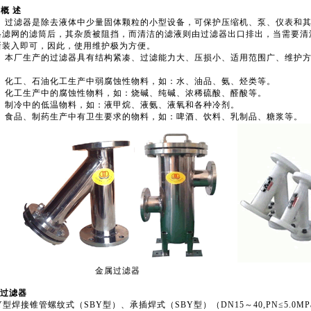
概 述
滤器是除去液体中少量固体颗粒的小型设备，可保护压缩机、泵、仪表和其
格滤网的滤筒后，其杂质被阻挡，而清洁的滤液则由过滤器出口排出，当需要清
新装入即可，因此，使用维护极为方便。
厂生产的过滤器具有结构紧凑、过滤能力大、压损小、适用范围广、维护方
：
工、石油化工生产中弱腐蚀性物料，如：水、油品、氨、烃类等。
工生产中的腐蚀性物料，如：烧碱、纯碱、浓稀硫酸、醛酸等。
冷中的低温物料，如：液甲烷、液氨、液氧和各种冷剂。
品、制药生产中有卫生要求的物料，如：啤酒、饮料、乳制品、糖浆等。
金属过滤器
型过滤器
)Y型焊接锥管螺纹式（SBY型）、承插焊式（SBY型）（DN15～40,PN≤5.0MPa