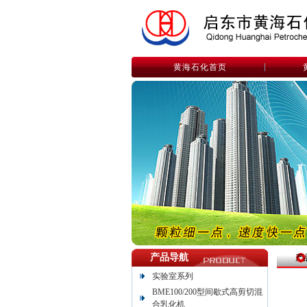
黄海石化首页
产品导航
产
实验室系列
BME100/200型间歇式高剪切混
合乳化机