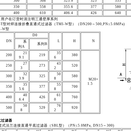
300
508
323.9
325
535
350
558
355.6
377
580
400
610
406.4
426
640
：用户在订货时清注明三通壁厚系列
)T型对焊连接折叠直通式过滤器（TMI-W型）（DN200～500,PN≤5.0MPa)
I-W型
D0
DN
L
H
N
系
系列B
列A
21
35
200
219
380
9.1
6
27
43
250
273
520
3
2
32
50
300
325
580
3.9
8
M20×
1.5
35
55
350
377
700
5.6
8
40
61
400
426
760
6.4
0
50
76
500
529
920
8
2
式过滤器
)篮式法兰连接直通平底过滤器（SBL型）（PN≤5.0MPa, DN15～300)