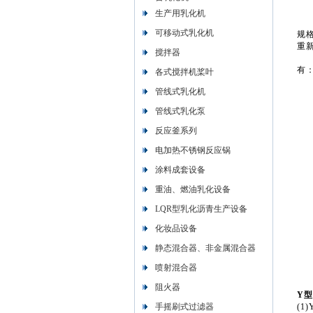
生产用乳化机
过
可移动式乳化机
规
重
搅拌器
本
有
各式搅拌机桨叶
化
管线式乳化机
化
制
管线式乳化泵
食
反应釜系列
电加热不锈钢反应锅
涂料成套设备
重油、燃油乳化设备
LQR型乳化沥青生产设备
化妆品设备
静态混合器、非金属混合器
喷射混合器
阻火器
Y
手摇刷式过滤器
(1