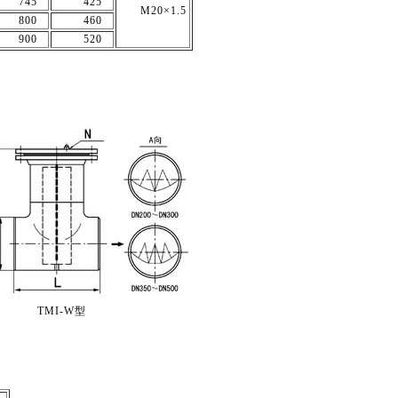
745
425
M20×1.5
800
460
900
520
TMI-W型