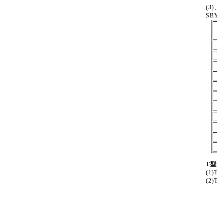
(3
SB
T
(1
(2