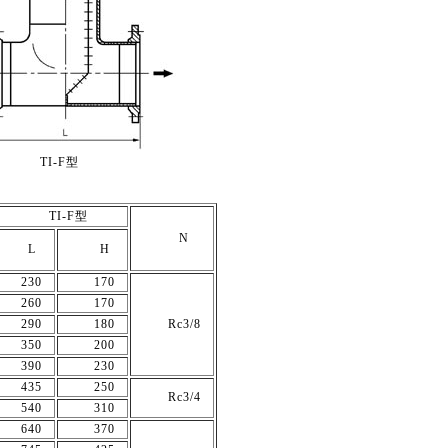
TI-F型
TI-F型
N
L
H
230
170
260
170
290
180
Rc3/8
350
200
390
230
435
250
Rc3/4
540
310
640
370