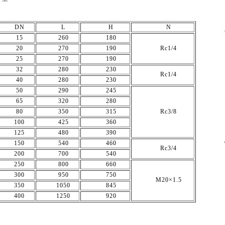
DN
L
H
N
15
260
180
20
270
190
Rc1/4
25
270
190
32
280
230
Rc1/4
40
280
230
50
290
245
65
320
280
80
350
315
Rc3/8
100
425
360
125
480
390
150
540
460
Rc3/4
200
700
540
250
800
660
300
950
750
M20×1.5
350
1050
845
400
1250
920