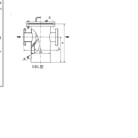
N
R
4
×
SBL型