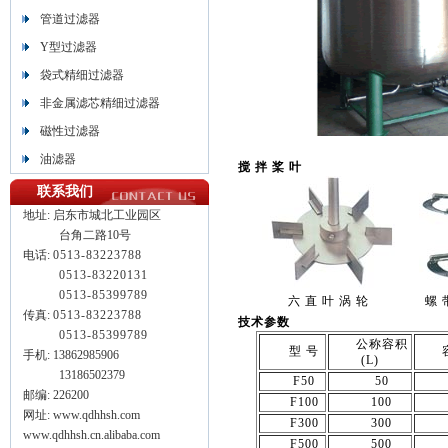
管道过滤器
Y型过滤器
袋式精细过滤器
非金属滤芯精细过滤器
磁性过滤器
油滤器
搅 拌 桨 叶
联系我们
地址:
启东市城北工业园区
台角二路10号
电话:
0513-83223788
0513-
83220131
0513-
85399789
六 直 叶 涡 轮
螺 
传真:
0513-83223788
技术参数
0513-85399789
公称容积
型 号
手机: 13862985906
(L)
13186502379
F50
50
邮编: 226200
F100
100
网址: www.qdhhsh.com
F300
300
www.qdhhsh.cn.alibaba.com
F500
500