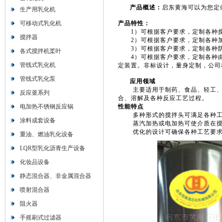
产品概述：
启东黄海可以为您定
生产用乳化机
可移动式乳化机
产品特性：
1）可根据客户要求，定制各种
搅拌器
2）可根据客户要求，定制各种加
3）可根据客户要求，定制各种防
各式搅拌机桨叶
4）可根据客户要求，定制各种由
管线式乳化机
定装置。非标设计，量身定制，公司
管线式乳化泵
应用领域
主要适用于制药、食品、轻工、石化
反应釜系列
合、溶解及各种反应工艺过程。
电加热不锈钢反应锅
性能特点
多种形式的搅拌头可满足各种工
涂料成套设备
蒸汽加热或电加热可使介质在搅
优化的设计可确保各种工艺要求
重油、燃油乳化设备
LQR型乳化沥青生产设备
化妆品设备
静态混合器、非金属混合器
喷射混合器
阻火器
手摇刷式过滤器