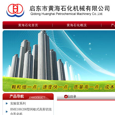
黄海石化首页
黄海石化概况
产
产品导航
产品目录
实验室系列
BME100/200型间歇式高剪切混
合乳化机