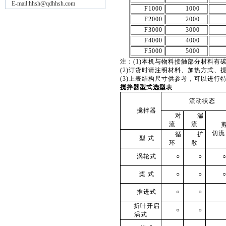
E-mail:hhsh@qdhhsh.com
F1000
1000
F2000
2000
F3000
3000
F4000
4000
F5000
5000
注：(1)本机与物料接触部分材料有
(2)订货时请注明材料、加热方式、
(3)上表结构尺寸供参考，可以进行
搅拌器型式选型表
流动状态
搅拌器
对
湍
流
流
切流
循
扩
型 式
环
散
涡轮式
○
○
桨 式
○
○
推进式
○
○
折叶开启
○
○
涡式