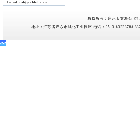
E-mail:hhsh@qdhhsh.com
版权所有：启东市黄海石化机械有限公司 C
地址：
江苏省启东市城北工业园区
电话：0513-83223788 832