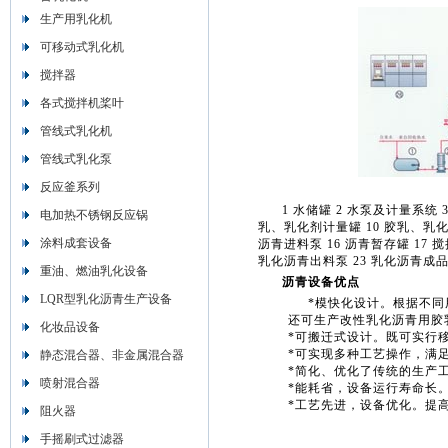
生产用乳化机
可移动式乳化机
搅拌器
各式搅拌机桨叶
管线式乳化机
管线式乳化泵
反应釜系列
1 水储罐 2 水泵及计量系统 
电加热不锈钢反应锅
乳、乳化剂计量罐 10 胶乳、乳化剂
涂料成套设备
沥青进料泵 16 沥青暂存罐 17 搅
乳化沥青出料泵 23 乳化沥青成品
重油、燃油乳化设备
沥青设备优点
LQR型乳化沥青生产设备
*模快化设计。根据不同用
还可生产改性乳化沥青用胶
化妆品设备
*可搬迁式设计。既可实行移
*可实现多种工艺操作，满足
静态混合器、非金属混合器
*简化、优化了传统的生产工
喷射混合器
*能耗省，设备运行寿命长。合
*工艺先进，设备优化。提高
阻火器
手摇刷式过滤器