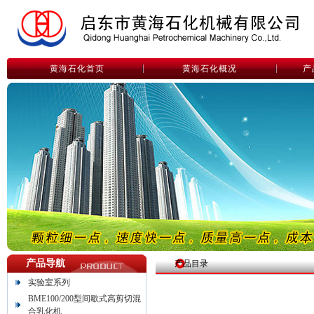
黄海石化首页
黄海石化概况
产
产品导航
产品目录
实验室系列
BME100/200型间歇式高剪切混
合乳化机