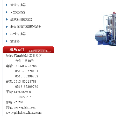
管道过滤器
Y型过滤器
袋式精细过滤器
非金属滤芯精细过滤器
磁性过滤器
油滤器
联系我们
地址:
启东市城北工业园区
台角二路10号
电话:
0513-83223788
0513-
83220131
0513-
85399789
传真:
0513-83223788
0513-85399789
手机: 13862985906
13186502379
邮编: 226200
网址: www.qdhhsh.com
www.qdhhsh.cn.alibaba.com